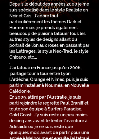
Depuis le début des années 2000 je me
suis spécialisé dans le style Réaliste en
Noir et Gris. J'adore tout
particulièrement les thèmes Dark et
Horreur mais je prends également
beaucoup de plaisir à tatouer tous les
autres styles de designs allant du
portrait de lion aux roses en passant par
les Lettrages, le style Néo-Trad, le style
Chicano, etc...
.
J'ai tatoué en France jusqu'en 2006,
partagé tour à tour entre Lyon,
l’Ardèche, Orange et Nîmes, puis je suis
parti m’installer à Nouméa, en Nouvelle
Calédonie.
En 2009, attiré par l'Australie, je suis
parti rejoindre le regretté Paul Braniff et
toute son équipe à Surfers Paradise,
Gold Coast. J'y suis resté un peu moins
de cinq ans avant te tenter l’aventure à
Adelaide où je ne suis resté que
quelques mois avant de partir pour une
année à Melbourne et ensuite j’ai tatoué