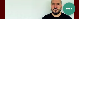
Bien qu'ayant débuté en tatouant
de grosses pièces en couleur, je
suis rapidement tombé amoureux
du style monochrome, et c'est
tout naturellement que j'ai
commencé à faire (presque)
uniquement des tatouages ​​noirs
et gris depuis 2000.
Quelques photos de mes