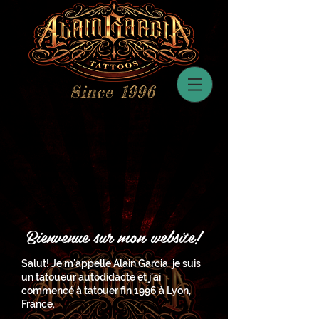
©
Since 1996
ALAIN GARCIA TATTOOS à Nouméa :Tatoueur artistique et
professionnel depuis plus de 25 ans, Spécialiste Tatouage
Dark Horror à Nouméa, réaliste noir et gris design unique,
épouvante, sanglant, tête de mort, skull, macabre, zombie,
vampire…
Tatouage nouméa, tatouage femme nouméa, tatouage
homme nouméa, Tattoo nouméa, tatouage nouméa,
tatouage avant bras homme nouméa, tatouage avant bras
nouméa, tatouage minimaliste nouméa, tatouage discret
nouméa, Tatouage réaliste nouméa, realistic tattoo nouméa,
Tattoo design nouméa
Bienvenue sur mon website!
Salut! Je m'appelle Alain Garcia, je suis
un tatoueur autodidacte et j'ai
commencé à tatouer fin 1996 à Lyon,
France.